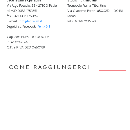
Sede legale e operativa
Studio multimediale
Via Ugo Foscolo, 25 - 27100 Pavia
Tecnopolo Roma Tiburtino
tel +39 0382 1752851
Via Giacomo Peroni 450/452 – 00131
fax +39 0382 1752852
Roma
E-mail:
info@fenix-srl.it
tel +39 392 1236548
Seguici su Facebook:
Fenix Srl
Cap. Soc. Euro 100.000 i.v.
REA: 0262846
C.F. e P.IVA 02310460189
COME RAGGIUNGERCI