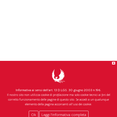
Informativa ai sensi dell’art. 13 D.LGS. 30 giugno 2003 n.196.
Il nostro sito non utilizza cookie di profilazione ma solo cookie tecnici ai fini del
corretto funzionamento delle pagine di questo sito. Se accedi a un qualunque
elemento della pagina acconsenti all'uso dei cookie.
Ok
Leggi l'informativa completa