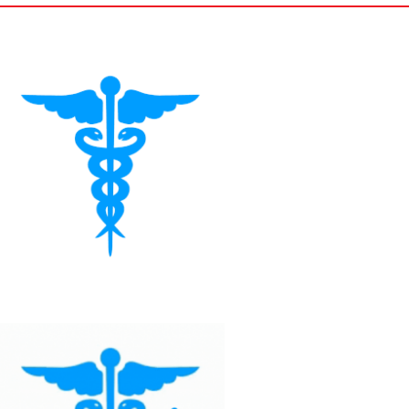
O CARDIACO
AMBIENTALE.
O MECCANISMI
ICI E FATTORI DI
 RICHIEDONO UN
NTEGRATO,
 PERSONALIZZATO.
RICONOSCIUTO
IA CRONICA
 PROGRESSIVA, SI
IENAMENTE IN
RO: AUMENTA IL
DIOVASCOLARE,
L DANNO D’ORGANO
UNA GESTIONE
A CHE COINVOLGE
E IL MEDICO DI
NERALE. IL
LICEMICO, LA
 DELLE
 E L’ADERENZA
A RAPPRESENTANO
NTRALI PER
MPATTO DELLA
ELLE SUE