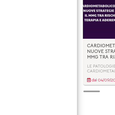
CARDIOMET
NUOVE STRA
MMG TRA RI
ADERENZA
LE PATOLOGI
CARDIOMETA
RAPPRESENT
dal 04/09/2
DELLE PRINCI
MEDICINA GE
IMPATTO CRE
DI MORBILITÀ
SOSTENIBILIT
SANITARIO. D
IPERTENSIONE