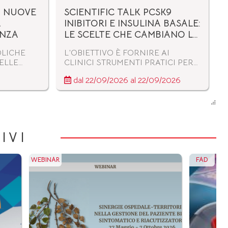
: NUOVE
SCIENTIFIC TALK PCSK9
A
INIBITORI E INSULINA BASALE:
ENZA
LE SCELTE CHE CAMBIANO LA
STORIA CARDIOVASCOLARE
OLICHE
L’OBIETTIVO È FORNIRE AI
DEL DM2
ELLE
CLINICI STRUMENTI PRATICI PER
ICINA
IDENTIFICARE I PAZIENTI CHE
dal 22/09/2026 al 22/09/2026
POSSONO BENEFICIARE
BILITÀ,
MAGGIORMENTE DI UN
EL
APPROCCIO TERAPEUTICO
EMIE,
COMBINATO, FAVORENDO UN
ETE E
VERO CAMBIO DI PARADIGMA
DIVIDONO
NELLA PREVENZIONE
IVI
 E
CARDIOVASCOLARE DEL
HIEDONO
PAZIENTE CON DIABETE TIPO 2.
ROATTIVO
WEBINAR
FAD
IA
ESSIVA,
 QUESTO
O
 IL
E UNA