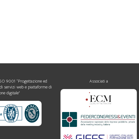
 ISO 9001 “Progettazione ed
Associati a
di servizi web e piattaforme di
ne digitale”