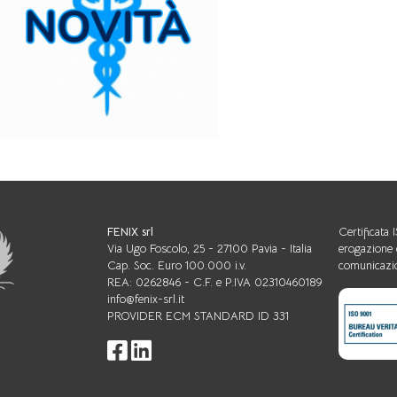
 LE PIÙ RECENTI
 SOTTOLINEANO
A DI RAGGIUNGERE
EUTICI PIÙ
IN PARTICOLARE
TEROLO LDL,
EMPRE PIÙ
MPIEGO DI TERAPIE
IONE PER OTTENERE
O EFFICACE E
ARALLELAMENTE, LA
ELLO SCOMPENSO
 È EVOLUTA VERSO
A TERAPIA”, CHE
FENIX srl
Certificata
 MMG COMPETENZE
Via Ugo Foscolo, 25 - 27100 Pavia - Italia
erogazione 
 PER RICONOSCERE
Cap. Soc. Euro 100.000 i.v.
comunicazio
E I SEGNI CLINICI
REA: 0262846 - C.F. e P.IVA 02310460189
 CONTINUITÀ
info@fenix-srl.it
E. L’OBESITÀ, OGGI
PROVIDER ECM STANDARD ID 331
A COME MALATTIA
ESSITA DI UN
ULTIDISCIPLINARE
RRETTA
 DELLE OPZIONI