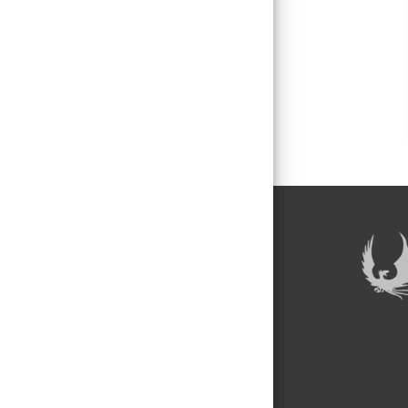
COMORBIDITÀ.
LINEE GUIDA
L’IMPORTANZ
TARGET TERAP
STRINGENTI, 
PER IL COLES
RENDENDO S
CENTRALE L’I
DI ASSOCIAZ
UN CONTROLL
DURATURO. P
GESTIONE D
CARDIACO SI
LA “QUADRUPL
RICHIEDE AL
AGGIORNATE
PRECOCEMENT
E GARANTIRE
ASSISTENZIAL
RICONOSCIUT
CRONICA, NEC
APPROCCIO M
E DI UNA CO
VALUTAZIONE