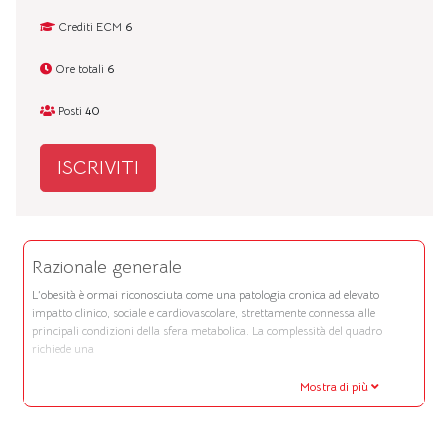
Crediti ECM
6
Ore totali
6
Posti
40
ISCRIVITI
Razionale generale
L’obesità è ormai riconosciuta come una patologia cronica ad elevato
impatto clinico, sociale e cardiovascolare, strettamente connessa alle
principali condizioni della sfera metabolica. La complessità del quadro
richiede una
Mostra di più