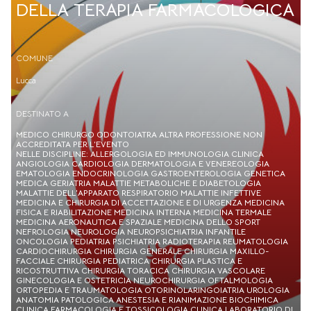
DELLA TERAPIA FARMACOLOGICA
COMUNE
Lucca
DESTINATO A
MEDICO CHIRURGO ODONTOIATRA ALTRA PROFESSIONE NON
ACCREDITATA PER L’EVENTO
NELLE DISCIPLINE: ALLERGOLOGIA ED IMMUNOLOGIA CLINICA
ANGIOLOGIA CARDIOLOGIA DERMATOLOGIA E VENEREOLOGIA
EMATOLOGIA ENDOCRINOLOGIA GASTROENTEROLOGIA GENETICA
MEDICA GERIATRIA MALATTIE METABOLICHE E DIABETOLOGIA
MALATTIE DELL'APPARATO RESPIRATORIO MALATTIE INFETTIVE
MEDICINA E CHIRURGIA DI ACCETTAZIONE E DI URGENZA MEDICINA
FISICA E RIABILITAZIONE MEDICINA INTERNA MEDICINA TERMALE
MEDICINA AERONAUTICA E SPAZIALE MEDICINA DELLO SPORT
NEFROLOGIA NEUROLOGIA NEUROPSICHIATRIA INFANTILE
ONCOLOGIA PEDIATRIA PSICHIATRIA RADIOTERAPIA REUMATOLOGIA
CARDIOCHIRURGIA CHIRURGIA GENERALE CHIRURGIA MAXILLO-
FACCIALE CHIRURGIA PEDIATRICA CHIRURGIA PLASTICA E
RICOSTRUTTIVA CHIRURGIA TORACICA CHIRURGIA VASCOLARE
GINECOLOGIA E OSTETRICIA NEUROCHIRURGIA OFTALMOLOGIA
ORTOPEDIA E TRAUMATOLOGIA OTORINOLARINGOIATRIA UROLOGIA
ANATOMIA PATOLOGICA ANESTESIA E RIANIMAZIONE BIOCHIMICA
CLINICA FARMACOLOGIA E TOSSICOLOGIA CLINICA LABORATORIO DI