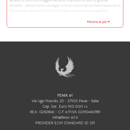
sessioni di confronto e aggiornamento scientifico su temi di grande
attualità: • prevenzione e strategie innovative previste dal Piano Nazionale di
Prevenzione Vaccinale 2023-2025 e dalle relative politiche regionali;
Mostra di più
FENIX srl
Via Ugo Foscolo, 25 - 27100 Pavia - Italia
Cap. Soc. Euro 100.000 i.v.
REA: 0262846 - C.F. e P.IVA 02310460189
info@fenix-srl.it
PROVIDER ECM STANDARD ID 331