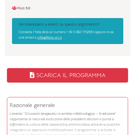
Posti
50
Sei interessato a eventi su questo argomento?
Contatta l'help desk al numero +39 0382 1752851 oppure invia
una email a
info@fenix-srl.it
SCARICA IL PROGRAMMA
Razionale generale
L’evento “Orizzonti terapeutici in ambito infettivologico – III edizione”
rappresenta la naturale evoluzione delle precedenti edizioni e punta a
diffondere la cultura della stewardship antimicrobica attraverso pratiche
integrate e un approccio multidisciplinare. Il programma si articola in